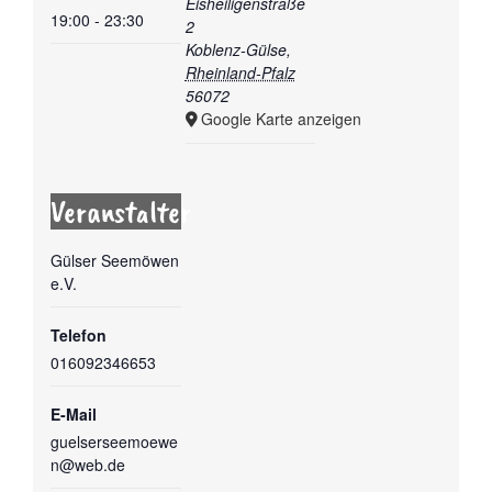
Eisheiligenstraße
19:00 - 23:30
2
Koblenz-Gülse
,
Rheinland-Pfalz
56072
Google Karte anzeigen
Veranstalter
Gülser Seemöwen
e.V.
Telefon
016092346653
E-Mail
guelserseemoewe
n@web.de