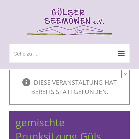
Zum
Inhalt
springen
Gehe zu ...
×
DIESE VERANSTALTUNG HAT
BEREITS STATTGEFUNDEN.
gemischte
Prunksitzung Güls