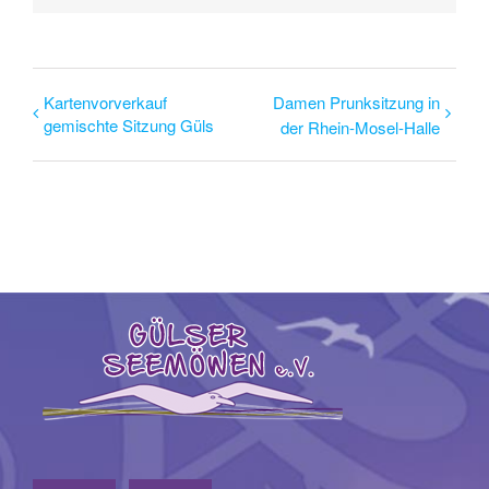
Kartenvorverkauf
Damen Prunksitzung in
gemischte Sitzung Güls
der Rhein-Mosel-Halle