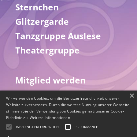
Sternchen
Glitzergarde
Tanzgruppe Auslese
Theatergruppe
Mitglied werden
Downloads
×
Wir verwenden Cookies, um die Benutzerfreundlichkeit unserer
Website zu verbessern. Durch die weitere Nutzung unserer Webseite
Über uns
stimmen Sie der Verwendung von Cookies gemäß unserer Cookie-
Richtlinie zu.
Weitere Informationen
Der Vorstand
UNBEDINGT ERFORDERLICH
PERFORMANCE