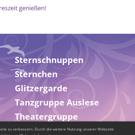
reszeit genießen!
Sternschnuppen
Sternchen
Glitzergarde
Tanzgruppe Auslese
Theatergruppe
site zu verbessern. Durch die weitere Nutzung unserer Webseite