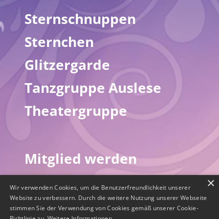
Sternschnuppen
Sternchen
Glitzergarde
Tanzgruppe Auslese
Theatergruppe
Mitglied werden
Downloads
×
Wir verwenden Cookies, um die Benutzerfreundlichkeit unserer
Website zu verbessern. Durch die weitere Nutzung unserer Webseite
Über uns
stimmen Sie der Verwendung von Cookies gemäß unserer Cookie-
Richtlinie zu.
Weitere Informationen