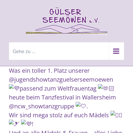
Zum
Inhalt
springen
Gehe zu ...
Was ein toller 1. Platz unserer
@jugendshowtanzguelserseemoewen
passend zum Weltfrauentag
heute beim Tanzfestival in Wallersheim
@ncw_showtanzgruppe
.
Wir sind mega stolz auf euch Mädels
!
Und an alle Mädels & Frauen – alles Liebe